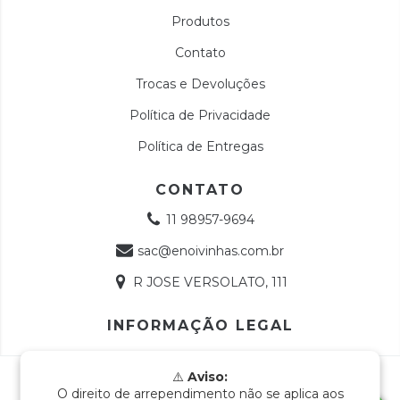
Produtos
Contato
Trocas e Devoluções
Política de Privacidade
Política de Entregas
CONTATO
11 98957-9694
sac@enoivinhas.com.br
R JOSE VERSOLATO, 111
INFORMAÇÃO LEGAL
Copyright e-Noivinhas - 18768991000112 - 2026. Todos os
⚠️
Aviso:
direitos reservados.
O direito de arrependimento não se aplica aos