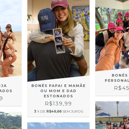
BONÉS
PERSONA
BONÉS PAPAI E MAMÃE
RJA
R$45
OU MOM E DAD
ADOS
ESTONADOS
9
R$139,99
3
X DE
R$46,66
SEM JUROS