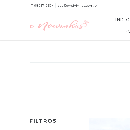
11 98957-9694
sac@enoivinhas.com.br
INÍCIO
PO
FILTROS