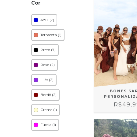
Cor
Azul (7)
Terracota (1)
Preto (7)
Roxo (2)
Lilás (2)
BONÉS SA
Bordô (2)
PERSONALIZ
R$49,9
Creme (1)
Fúcsia (1)